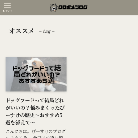
MENU
オススメ
– tag –
ドッグフードって結局どれ
がいいの？悩みまくったぴ
ーすけの歴史～おすすめ5
選を添えて～
こんにちは。ぴーすけのブログ
へようこそ。 今日は永遠に悩