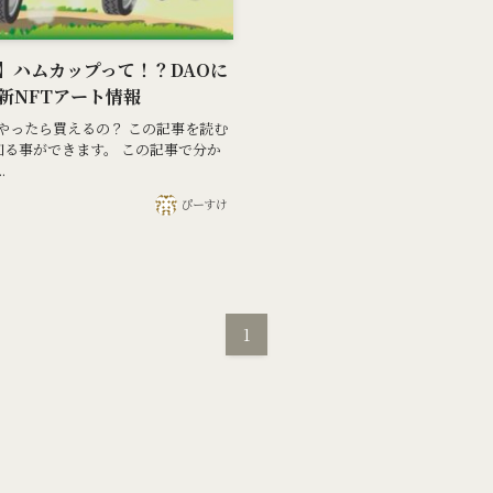
】ハムカップって！？DAOに
最新NFTアート情報
うやったら買えるの？ この記事を読む
知る事ができます。 この記事で分か
.
ぴーすけ
1