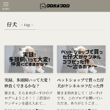
MENU
仔犬
– tag –
実録。多頭飼いって大変！
ペットショップで買った仔
仲良くできるかな？
犬がケンネルコフだった件
皆さま、そらまめぴーすけのブ
皆さま初めまして！ ぴーすけ
ログへようこそ！！ 二匹目の
です。 このブログを開いてい
ワンチャンを迎え入れて...
ただき、ありがとうござ...
2021-09-14
2023-06-10
DOG
2021-09-08
2023-06-10
DOG