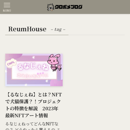
MENU
ReumHouse
– tag –
【るなじぇね】とは？NFT
で犬猫保護？！プロジェク
トの特徴を解説 2023年
最新NFTアート情報
るなじぇねってどんなNFTな
の？ どうやったら買えるの こ