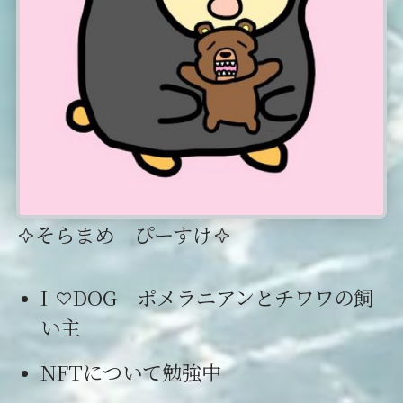
そらまめ ぴーすけ
I
DOG ポメラニアンとチワワの飼
い主
NFTについて勉強中