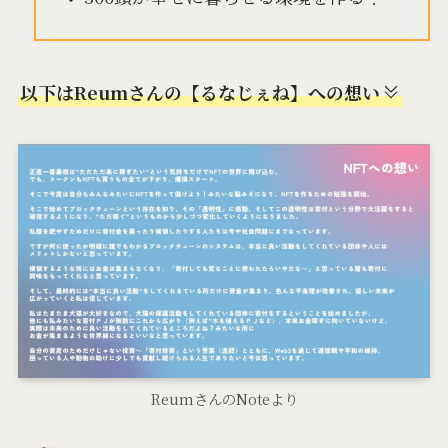
以下はReumさんの【るなじぇね】への想い
ReumさんのNoteより