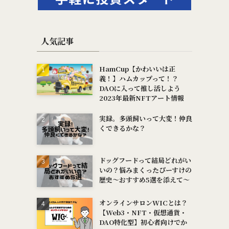
人気記事
HamCup【かわいいは正
義！】ハムカップって！？
DAOに入って推し活しよう
2023年最新NFTアート情報
実録。多頭飼いって大変！仲良
くできるかな？
ドッグフードって結局どれがい
いの？悩みまくったぴーすけの
歴史～おすすめ5選を添えて～
オンラインサロンWICとは？
【Web3・NFT・仮想通貨・
DAO特化型】初心者向けでか