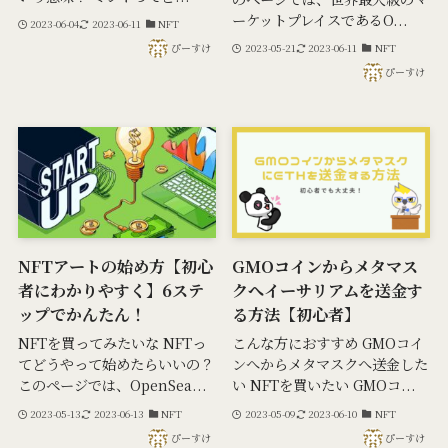
ーケットプレイスであるO...
2023-06-04
2023-06-11
NFT
ぴーすけ
2023-05-21
2023-06-11
NFT
ぴーすけ
NFTアートの始め方【初心
GMOコインからメタマス
者にわかりやすく】6ステ
クへイーサリアムを送金す
ップでかんたん！
る方法【初心者】
NFTを買ってみたいな NFTっ
こんな方におすすめ GMOコイ
てどうやって始めたらいいの？
ンへからメタマスクへ送金した
このページでは、OpenSea...
い NFTを買いたい GMOコ...
2023-05-13
2023-06-13
NFT
2023-05-09
2023-06-10
NFT
ぴーすけ
ぴーすけ