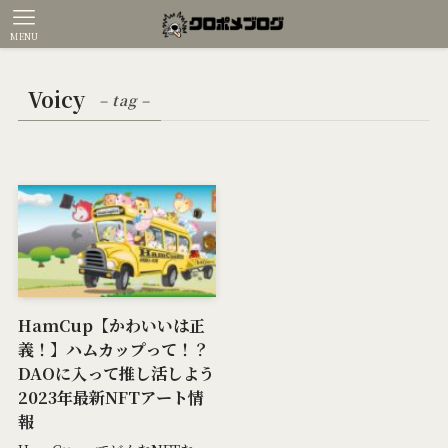
MENU
Voicy
– tag –
HamCup【かわいいは正
義！】ハムカップって！？
DAOに入って推し活しよう
2023年最新NFTアート情
報