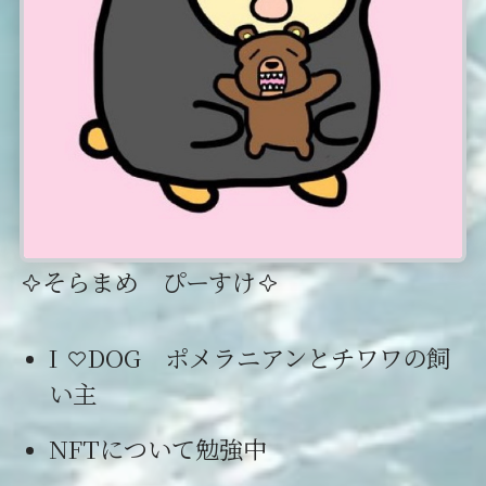
そらまめ ぴーすけ
I
DOG ポメラニアンとチワワの飼
い主
NFTについて勉強中