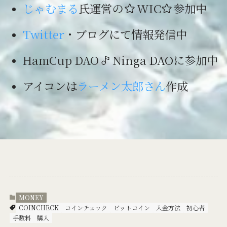
じゃむまる
氏運営の
WIC
参加中
Twitter
・ブログにて情報発信中
HamCup DAO
Ninga DAOに参加中
アイコンは
ラーメン太郎さん
作成
MONEY
COINCHECK
コインチェック
ビットコイン
入金方法
初心者
手数料
購入